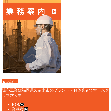
▲TOPへ
陽心工業は福岡県久留米市のプラント・解体業者です｜スタ
ッフ求人中
HOME
業務案内